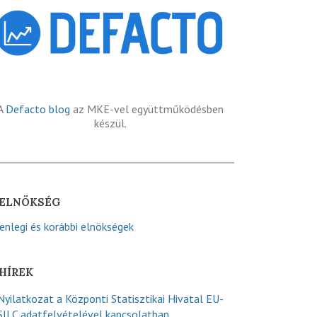
A
Defacto blog
az MKE-vel együttműködésben
készül.
ELNÖKSÉG
lenlegi és korábbi elnökségek
HÍREK
Nyilatkozat a Központi Statisztikai Hivatal EU-
SILC adatfelvételével kapcsolatban