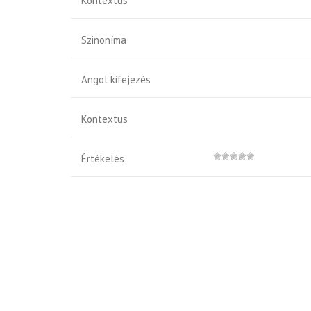
Kontextus
Szinoníma
Angol kifejezés
Kontextus
Értékelés