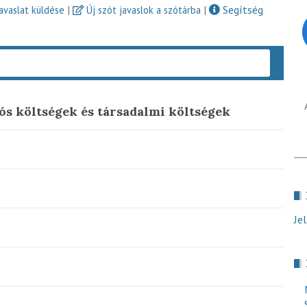
|
|
Segítség
javaslat küldése
Új szót javaslok a szótárba
Keres
ós költségek és társadalmi költségek
Je