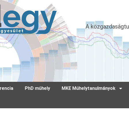
A közgazdaságtu
rencia
PhD műhely
MKE Műhelytanulmányok