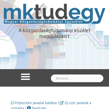
A közgazdaságtudományi közélet
megújulásáért
Whe
|
Fejlesztési javaslat küldése
Új szót javaslok a
|
Segítség
szótárba