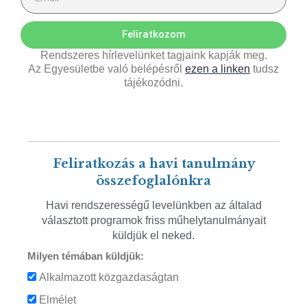
Feliratkozom
Rendszeres hírlevelünket tagjaink kapják meg.
Az Egyesületbe való belépésről
ezen a linken
tudsz
tájékozódni.
Feliratkozás a havi tanulmány
összefoglalónkra
Havi rendszerességű levelünkben az általad
választott programok friss műhelytanulmányait
küldjük el neked.
Milyen témában küldjük:
Alkalmazott közgazdaságtan
Elmélet