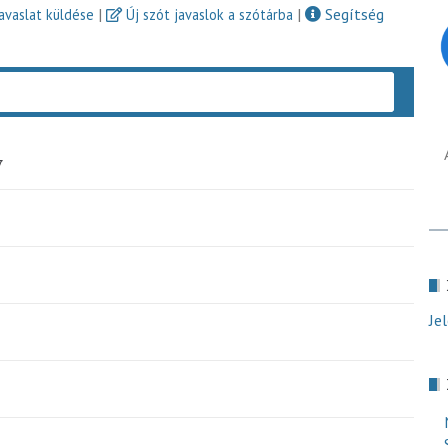
|
|
Segítség
javaslat küldése
Új szót javaslok a szótárba
Keres
y
Je