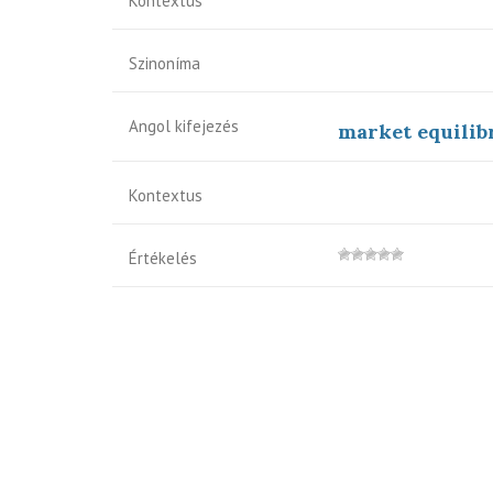
Kontextus
Szinoníma
Angol kifejezés
market equilib
Kontextus
Értékelés