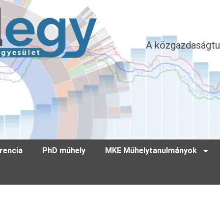
A közgazdaságtu
rencia
PhD műhely
MKE Műhelytanulmányok