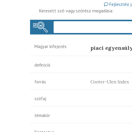
Fejlesztési 
Keresett szó vagy szórész megadása:
Magyar kifejezés
piaci egyensúl
definíció
forrás
Cooter-Ulen Index
szófaj
témakör