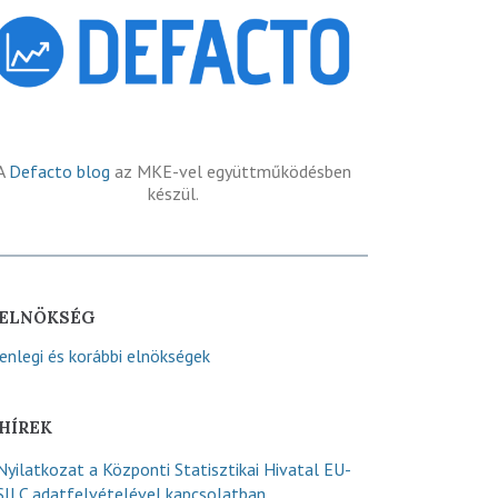
A
Defacto blog
az MKE-vel együttműködésben
készül.
ELNÖKSÉG
lenlegi és korábbi elnökségek
HÍREK
Nyilatkozat a Központi Statisztikai Hivatal EU-
SILC adatfelvételével kapcsolatban