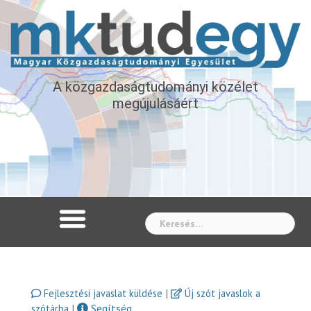
A közgazdaságtudományi közélet
megújulásáért
Whe
|
Fejlesztési javaslat küldése
Új szót javaslok a
|
Segítség
szótárba