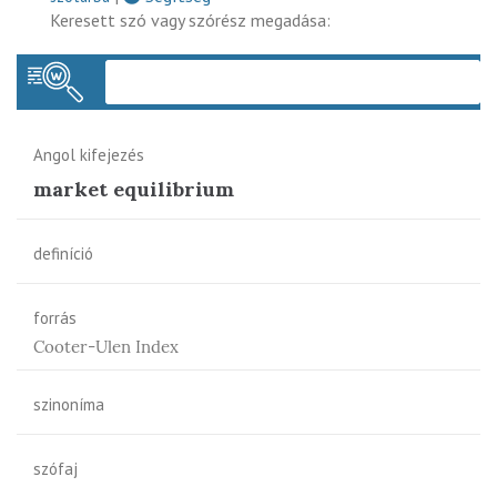
Keresett szó vagy szórész megadása:
Keres
Angol kifejezés
market equilibrium
definíció
forrás
Cooter-Ulen Index
szinoníma
szófaj