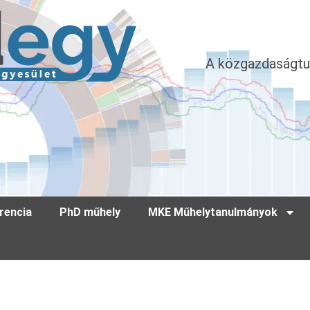
A közgazdaságtu
rencia
PhD műhely
MKE Műhelytanulmányok