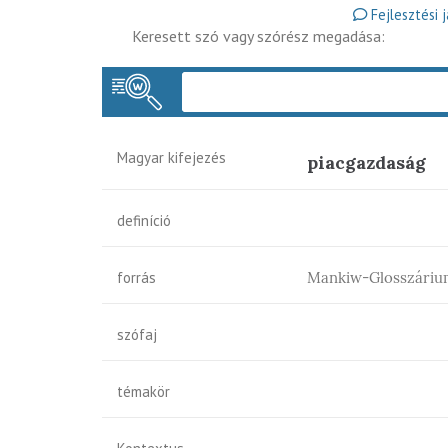
Fejlesztési 
Keresett szó vagy szórész megadása:
Magyar kifejezés
piacgazdaság
definíció
forrás
Mankiw-Glosszáriu
szófaj
témakör