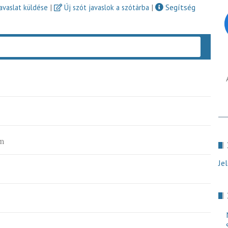
|
|
Segítség
javaslat küldése
Új szót javaslok a szótárba
Keres
m
Je