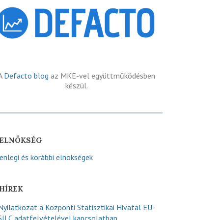
A
Defacto blog
az MKE-vel együttműködésben
készül.
ELNÖKSÉG
lenlegi és korábbi elnökségek
HÍREK
Nyilatkozat a Központi Statisztikai Hivatal EU-
SILC adatfelvételével kapcsolatban