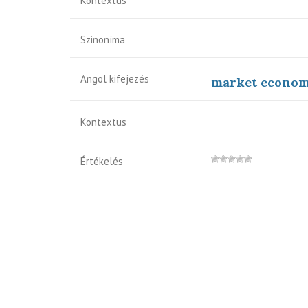
Kontextus
Szinoníma
Angol kifejezés
market econo
Kontextus
Értékelés