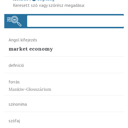
Keresett szó vagy szórész megadása:
Keres
Angol kifejezés
market economy
definíció
forrás
Mankiw-Glosszárium
szinoníma
szófaj