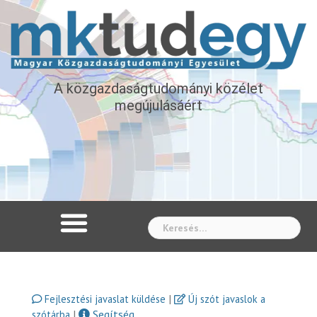
A közgazdaságtudományi közélet
megújulásáért
Whe
|
Fejlesztési javaslat küldése
Új szót javaslok a
|
Segítség
szótárba