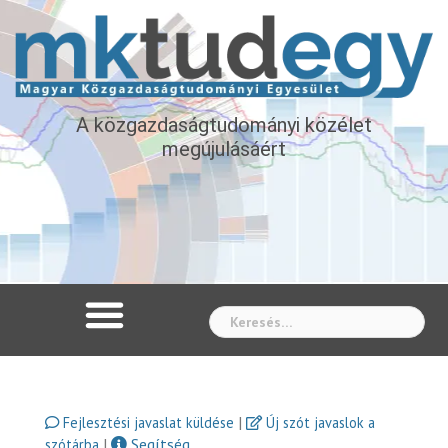
A közgazdaságtudományi közélet
megújulásáért
Whe
|
Fejlesztési javaslat küldése
Új szót javaslok a
|
Segítség
szótárba