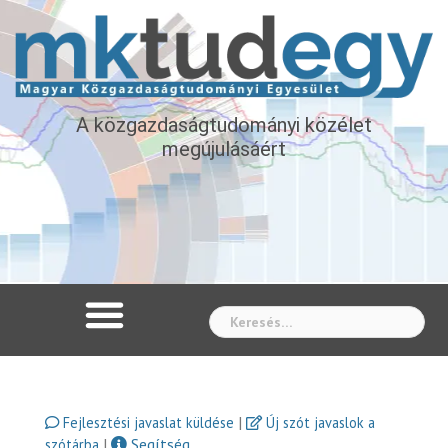
A közgazdaságtudományi közélet
megújulásáért
Whe
|
Fejlesztési javaslat küldése
Új szót javaslok a
|
Segítség
szótárba