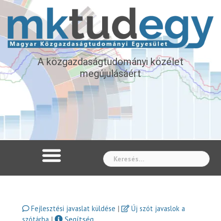
A közgazdaságtudományi közélet
megújulásáért
Whe
|
Fejlesztési javaslat küldése
Új szót javaslok a
|
Segítség
szótárba