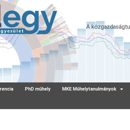
A közgazdaságtu
rencia
PhD műhely
MKE Műhelytanulmányok