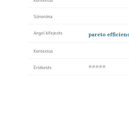
Kontextus
Szinoníma
Angol kifejezés
pareto efficien
Kontextus
Értékelés