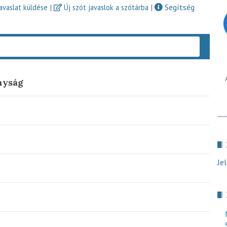
|
|
Segítség
javaslat küldése
Új szót javaslok a szótárba
Keres
nyság
Je