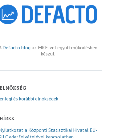
A
Defacto blog
az MKE-vel együttműködésben
készül.
ELNÖKSÉG
lenlegi és korábbi elnökségek
HÍREK
Nyilatkozat a Központi Statisztikai Hivatal EU-
SILC adatfelvételével kapcsolatban