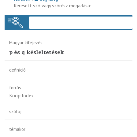
Keresett szó vagy szórész megadása:
Keres
Magyar kifejezés
p és q késleltetések
definíció
forrás
Koop Index
szófaj
témakör