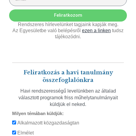
Feliratkozom
Rendszeres hírlevelünket tagjaink kapják meg.
Az Egyesületbe való belépésről
ezen a linken
tudsz
tájékozódni.
Feliratkozás a havi tanulmány
összefoglalónkra
Havi rendszerességű levelünkben az általad
választott programok friss műhelytanulmányait
küldjük el neked.
Milyen témában küldjük:
Alkalmazott közgazdaságtan
Elmélet