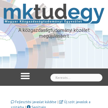
A közgazdaságtudományi közélet
megújulásáért
Whe
|
Fejlesztési javaslat küldése
Új szót javaslok a
|
Segítség
szótárba