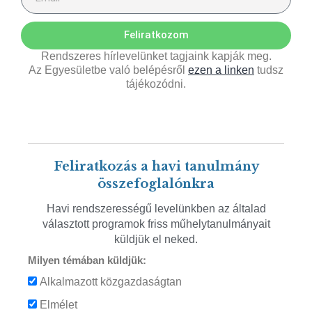
Feliratkozom
Rendszeres hírlevelünket tagjaink kapják meg.
Az Egyesületbe való belépésről
ezen a linken
tudsz
tájékozódni.
Feliratkozás a havi tanulmány
összefoglalónkra
Havi rendszerességű levelünkben az általad
választott programok friss műhelytanulmányait
küldjük el neked.
Milyen témában küldjük:
Alkalmazott közgazdaságtan
Elmélet