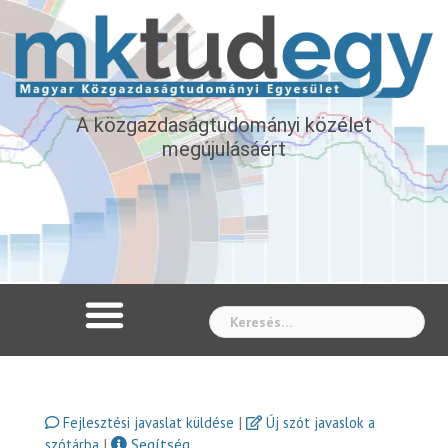
A közgazdaságtudományi közélet
megújulásáért
Whe
|
Fejlesztési javaslat küldése
Új szót javaslok a
|
Segítség
szótárba