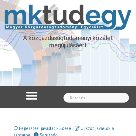
A közgazdaságtudományi közélet
megújulásáért
Whe
|
Fejlesztési javaslat küldése
Új szót javaslok a
|
Segítség
szótárba