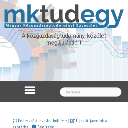
A közgazdaságtudományi közélet
megújulásáért
Whe
|
Fejlesztési javaslat küldése
Új szót javaslok a
|
Segítség
szótárba