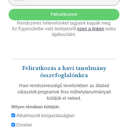
Feliratkozom
Rendszeres hírlevelünket tagjaink kapják meg.
Az Egyesületbe való belépésről
ezen a linken
tudsz
tájékozódni.
Feliratkozás a havi tanulmány
összefoglalónkra
Havi rendszerességű levelünkben az általad
választott programok friss műhelytanulmányait
küldjük el neked.
Milyen témában küldjük:
Alkalmazott közgazdaságtan
Elmélet