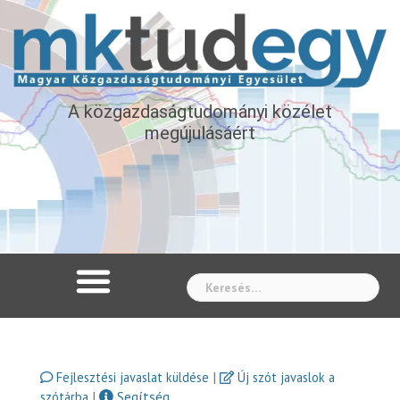
A közgazdaságtudományi közélet
megújulásáért
Whe
|
Fejlesztési javaslat küldése
Új szót javaslok a
|
Segítség
szótárba