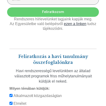
Feliratkozom
Rendszeres hírlevelünket tagjaink kapják meg.
Az Egyesületbe való belépésről
ezen a linken
tudsz
tájékozódni.
Feliratkozás a havi tanulmány
összefoglalónkra
Havi rendszerességű levelünkben az általad
választott programok friss műhelytanulmányait
küldjük el neked.
Milyen témában küldjük:
Alkalmazott közgazdaságtan
Elmélet