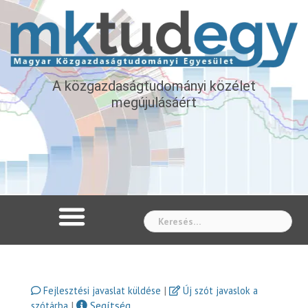
A közgazdaságtudományi közélet
megújulásáért
Whe
|
Fejlesztési javaslat küldése
Új szót javaslok a
|
Segítség
szótárba