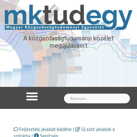
A közgazdaságtudományi közélet
megújulásáért
Whe
|
Fejlesztési javaslat küldése
Új szót javaslok a
|
Segítség
szótárba