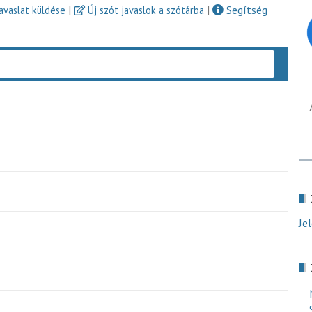
|
|
Segítség
javaslat küldése
Új szót javaslok a szótárba
Keres
Je