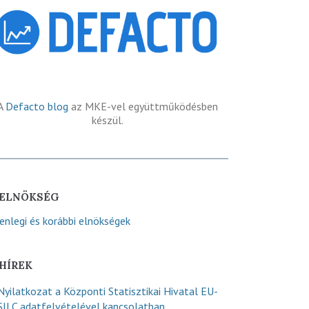
A
Defacto blog
az MKE-vel együttműködésben
készül.
ELNÖKSÉG
lenlegi és korábbi elnökségek
HÍREK
Nyilatkozat a Központi Statisztikai Hivatal EU-
SILC adatfelvételével kapcsolatban