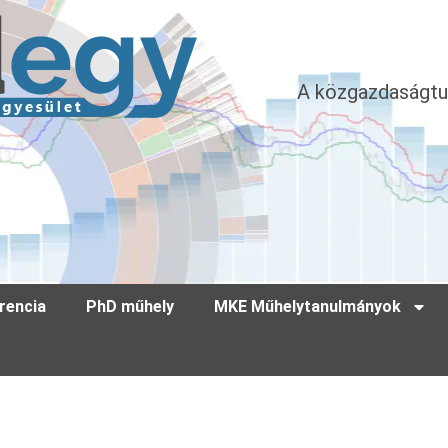
A közgazdaságtu
rencia
PhD műhely
MKE Műhelytanulmányok