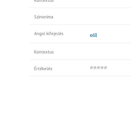
Kontextus
Szinoníma
Angol kifejezés
oil
Kontextus
Értékelés