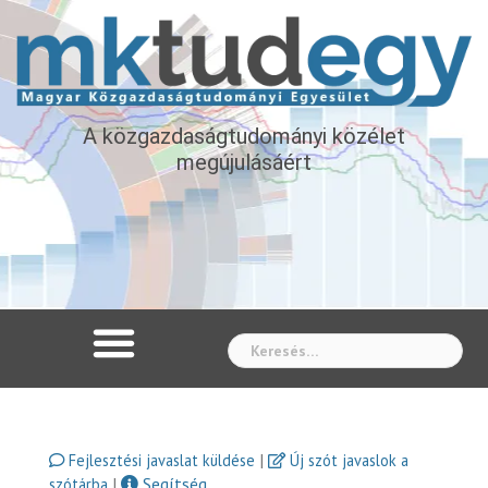
A közgazdaságtudományi közélet
megújulásáért
Whe
|
Fejlesztési javaslat küldése
Új szót javaslok a
|
Segítség
szótárba