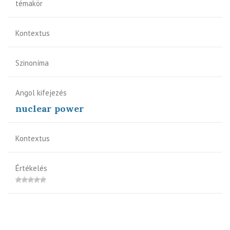
témakör
Kontextus
Szinoníma
Angol kifejezés
nuclear power
Kontextus
Értékelés