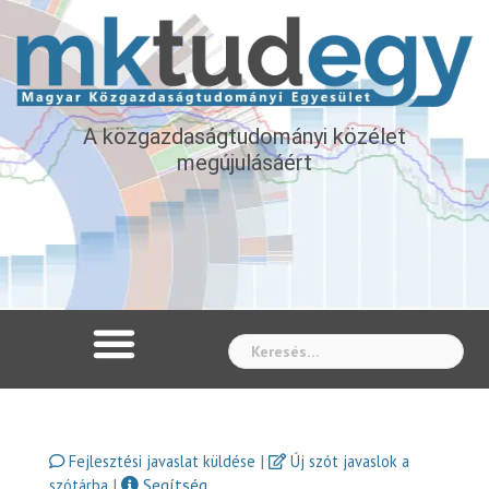
A közgazdaságtudományi közélet
megújulásáért
Whe
|
Fejlesztési javaslat küldése
Új szót javaslok a
|
Segítség
szótárba