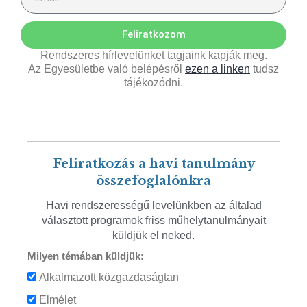
Feliratkozom
Rendszeres hírlevelünket tagjaink kapják meg.
Az Egyesületbe való belépésről
ezen a linken
tudsz
tájékozódni.
Feliratkozás a havi tanulmány
összefoglalónkra
Havi rendszerességű levelünkben az általad
választott programok friss műhelytanulmányait
küldjük el neked.
Milyen témában küldjük:
Alkalmazott közgazdaságtan
Elmélet