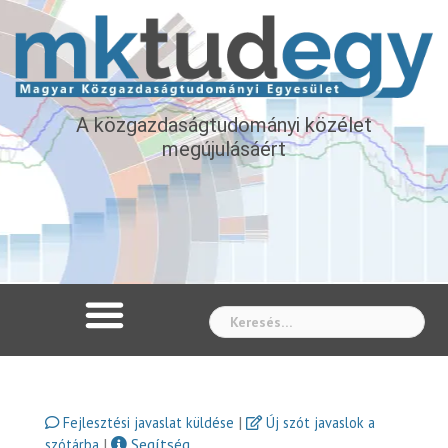
A közgazdaságtudományi közélet
megújulásáért
Whe
|
Fejlesztési javaslat küldése
Új szót javaslok a
|
Segítség
szótárba