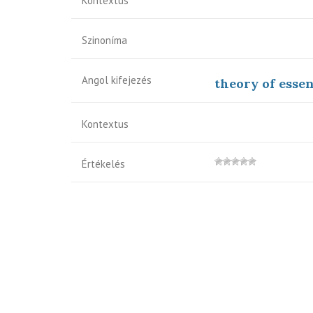
Kontextus
Szinoníma
Angol kifejezés
theory of essent
Kontextus
Értékelés