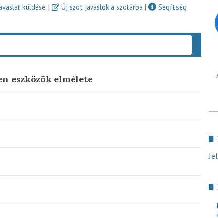
|
|
Segítség
javaslat küldése
Új szót javaslok a szótárba
Keres
en eszközök elmélete
Je