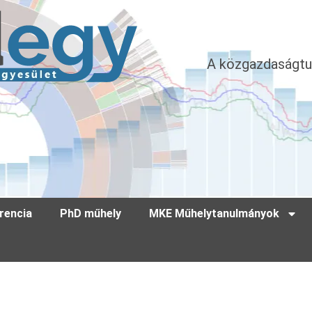
A közgazdaságtu
rencia
PhD műhely
MKE Műhelytanulmányok