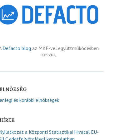
A
Defacto blog
az MKE-vel együttműködésben
készül.
ELNÖKSÉG
lenlegi és korábbi elnökségek
HÍREK
Nyilatkozat a Központi Statisztikai Hivatal EU-
SILC adatfelvételével kapcsolatban