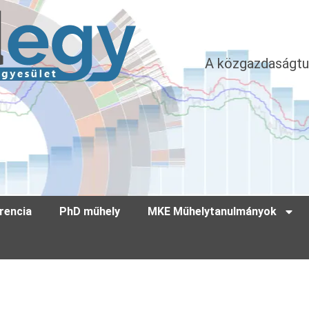
A közgazdaságtu
rencia
PhD műhely
MKE Műhelytanulmányok