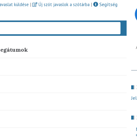
|
|
Segítség
javaslat küldése
Új szót javaslok a szótárba
Keres
regátumok
Je