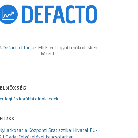
A
Defacto blog
az MKE-vel együttműködésben
készül.
ELNÖKSÉG
lenlegi és korábbi elnökségek
HÍREK
Nyilatkozat a Központi Statisztikai Hivatal EU-
SILC adatfelvételével kapcsolatban