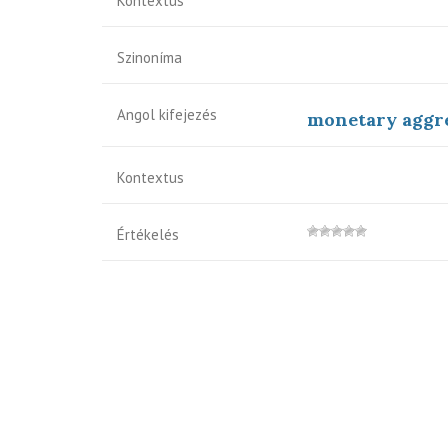
Kontextus
Szinoníma
Angol kifejezés
monetary aggr
Kontextus
Értékelés