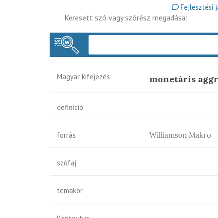
Fejlesztési 
Keresett szó vagy szórész megadása:
Magyar kifejezés
monetáris agg
definíció
forrás
Williamson Makro
szófaj
témakör