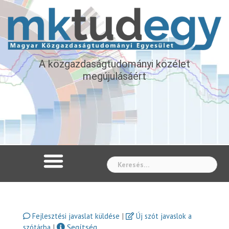
A közgazdaságtudományi közélet
megújulásáért
Whe
|
Fejlesztési javaslat küldése
Új szót javaslok a
|
Segítség
szótárba