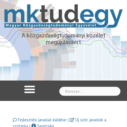
A közgazdaságtudományi közélet
megújulásáért
Whe
|
Fejlesztési javaslat küldése
Új szót javaslok a
|
Segítség
szótárba