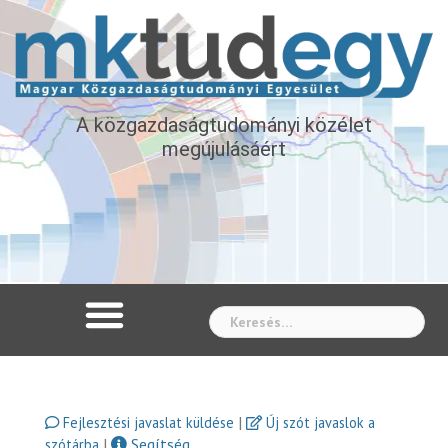
A közgazdaságtudományi közélet
megújulásáért
Whe
|
Fejlesztési javaslat küldése
Új szót javaslok a
|
Segítség
szótárba