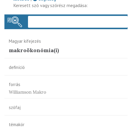
Keresett szó vagy szórész megadása:
Keres
Magyar kifejezés
makroökonómia(i)
definíció
forrás
Williamson Makro
szófaj
témakör