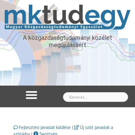
A közgazdaságtudományi közélet
megújulásáért
Whe
|
Fejlesztési javaslat küldése
Új szót javaslok a
|
Segítség
szótárba