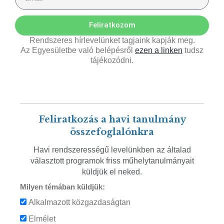
Feliratkozom
Rendszeres hírlevelünket tagjaink kapják meg.
Az Egyesületbe való belépésről
ezen a linken
tudsz
tájékozódni.
Feliratkozás a havi tanulmány
összefoglalónkra
Havi rendszerességű levelünkben az általad
választott programok friss műhelytanulmányait
küldjük el neked.
Milyen témában küldjük:
Alkalmazott közgazdaságtan
Elmélet