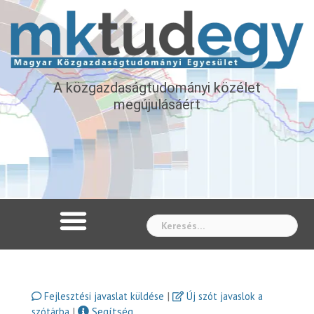
A közgazdaságtudományi közélet
megújulásáért
Whe
|
Fejlesztési javaslat küldése
Új szót javaslok a
|
Segítség
szótárba