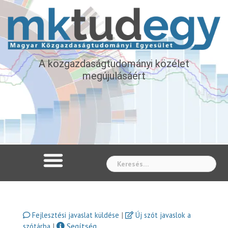
A közgazdaságtudományi közélet
megújulásáért
Whe
|
Fejlesztési javaslat küldése
Új szót javaslok a
|
Segítség
szótárba