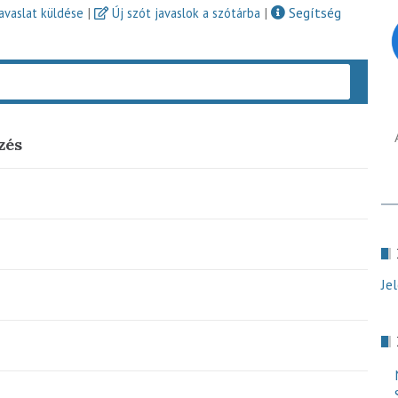
|
|
Segítség
javaslat küldése
Új szót javaslok a szótárba
Keres
zés
Je