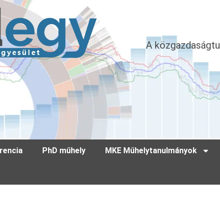
A közgazdaságtu
rencia
PhD műhely
MKE Műhelytanulmányok