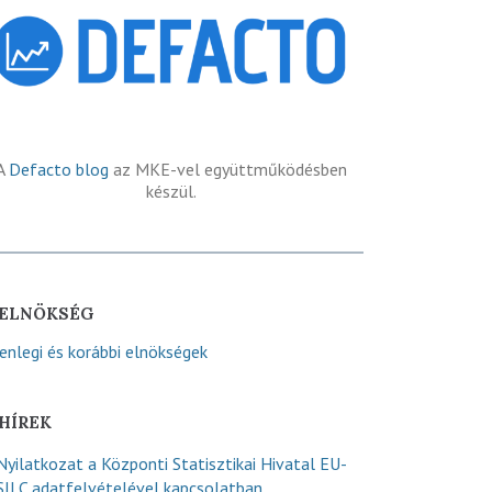
A
Defacto blog
az MKE-vel együttműködésben
készül.
ELNÖKSÉG
lenlegi és korábbi elnökségek
HÍREK
Nyilatkozat a Központi Statisztikai Hivatal EU-
SILC adatfelvételével kapcsolatban