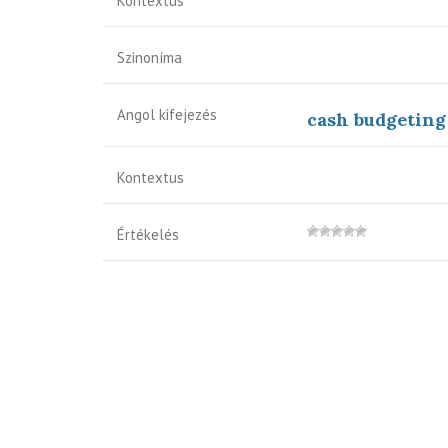
Kontextus
Szinoníma
Angol kifejezés
cash budgeting
Kontextus
Értékelés