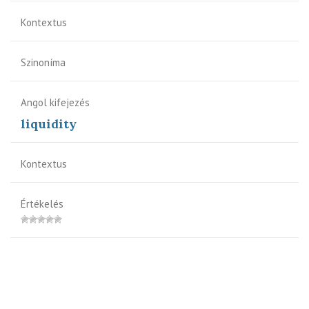
Kontextus
Szinoníma
Angol kifejezés
liquidity
Kontextus
Értékelés