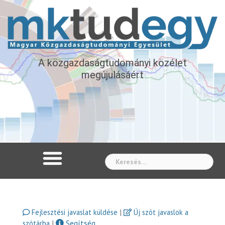
A közgazdaságtudományi közélet
megújulásáért
Whe
|
Fejlesztési javaslat küldése
Új szót javaslok a
|
Segítség
szótárba