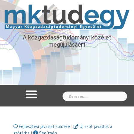
A közgazdaságtudományi közélet
megújulásáért
Whe
|
Fejlesztési javaslat küldése
Új szót javaslok a
|
Segítség
szótárba