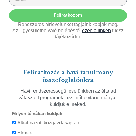
Feliratkozom
Rendszeres hírlevelünket tagjaink kapják meg.
Az Egyesületbe való belépésről
ezen a linken
tudsz
tájékozódni.
Feliratkozás a havi tanulmány
összefoglalónkra
Havi rendszerességű levelünkben az általad
választott programok friss műhelytanulmányait
küldjük el neked.
Milyen témában küldjük:
Alkalmazott közgazdaságtan
Elmélet