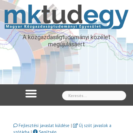
A közgazdaságtudományi közélet
megújulásáért
Whe
|
Fejlesztési javaslat küldése
Új szót javaslok a
|
Segítség
szótárba