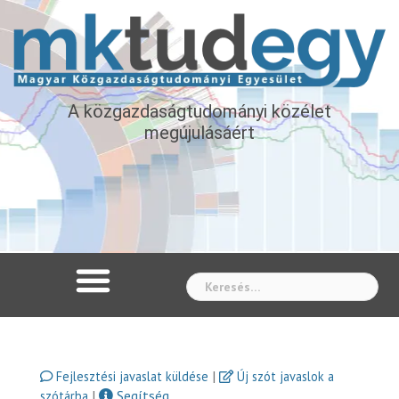
A közgazdaságtudományi közélet
megújulásáért
Whe
|
Fejlesztési javaslat küldése
Új szót javaslok a
|
Segítség
szótárba