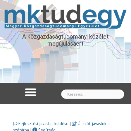
A közgazdaságtudományi közélet
megújulásáért
Whe
|
Fejlesztési javaslat küldése
Új szót javaslok a
|
Segítség
szótárba