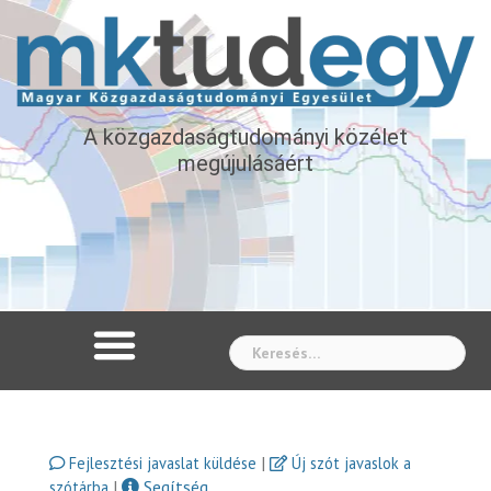
A közgazdaságtudományi közélet
megújulásáért
Whe
|
Fejlesztési javaslat küldése
Új szót javaslok a
|
Segítség
szótárba