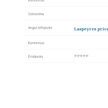
Kontextus
Szinoníma
Angol kifejezés
Laspeyres pric
Kontextus
Értékelés