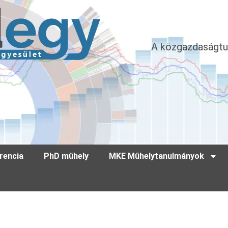
A közgazdaságtu
rencia
PhD műhely
MKE Műhelytanulmányok