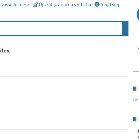
|
|
Segítség
javaslat küldése
Új szót javaslok a szótárba
Keres
ndex
Je