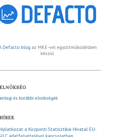
A
Defacto blog
az MKE-vel együttműködésben
készül.
ELNÖKSÉG
lenlegi és korábbi elnökségek
HÍREK
Nyilatkozat a Központi Statisztikai Hivatal EU-
SILC adatfelvételével kapcsolatban