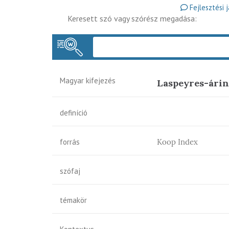
Fejlesztési 
Keresett szó vagy szórész megadása:
Magyar kifejezés
Laspeyres-ári
definíció
forrás
Koop Index
szófaj
témakör