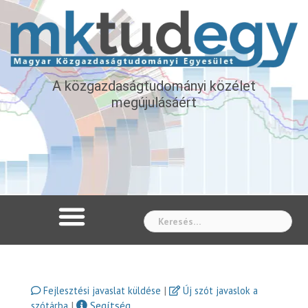
A közgazdaságtudományi közélet
megújulásáért
Whe
|
Fejlesztési javaslat küldése
Új szót javaslok a
|
Segítség
szótárba