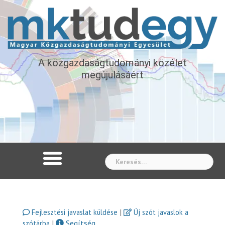
A közgazdaságtudományi közélet
megújulásáért
Whe
|
Fejlesztési javaslat küldése
Új szót javaslok a
|
Segítség
szótárba