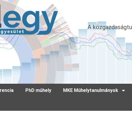
A közgazdaságtu
rencia
PhD műhely
MKE Műhelytanulmányok