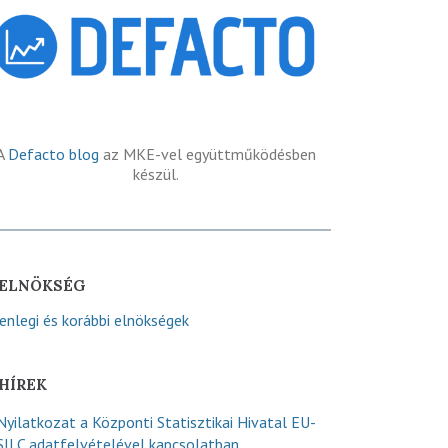
A
Defacto blog
az MKE-vel együttműködésben
készül.
ELNÖKSÉG
lenlegi és korábbi elnökségek
HÍREK
Nyilatkozat a Központi Statisztikai Hivatal EU-
SILC adatfelvételével kapcsolatban