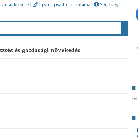
|
|
Segítség
javaslat küldése
Új szót javaslok a szótárba
Keres
esztés és gazdasági növekedés
Je