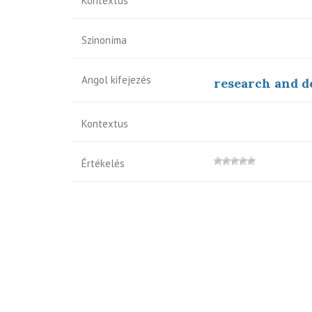
Kontextus
Szinoníma
Angol kifejezés
research and 
Kontextus
Értékelés