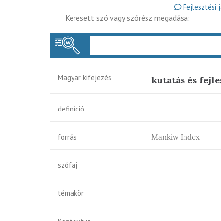
Fejlesztési 
Keresett szó vagy szórész megadása:
Magyar kifejezés
kutatás és fejl
definíció
forrás
Mankiw Index
szófaj
témakör