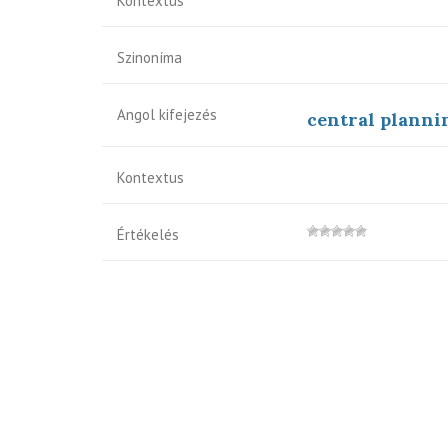
Kontextus
Szinoníma
Angol kifejezés
central planni
Kontextus
Értékelés