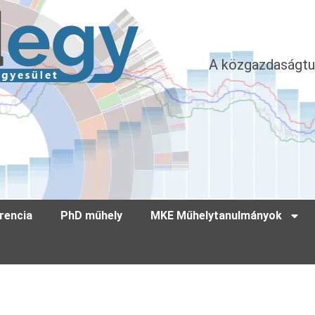
A közgazdaságtu
rencia
PhD műhely
MKE Műhelytanulmányok