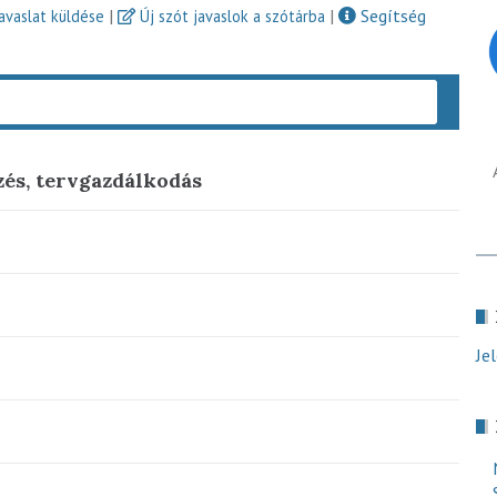
|
|
Segítség
javaslat küldése
Új szót javaslok a szótárba
Keres
zés, tervgazdálkodás
Je