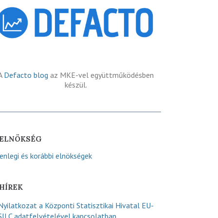
A
Defacto blog
az MKE-vel együttműködésben
készül.
ELNÖKSÉG
lenlegi és korábbi elnökségek
HÍREK
Nyilatkozat a Központi Statisztikai Hivatal EU-
SILC adatfelvételével kapcsolatban