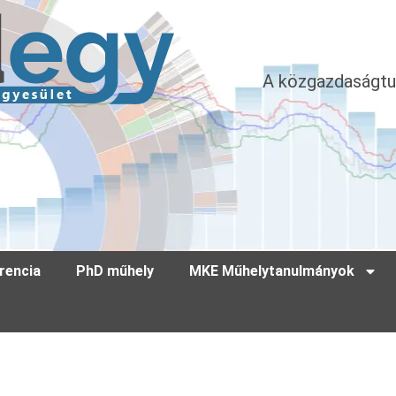
A közgazdaságtu
rencia
PhD műhely
MKE Műhelytanulmányok