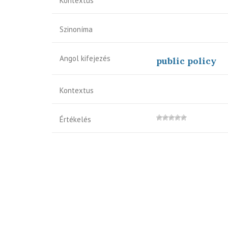
Kontextus
Szinoníma
Angol kifejezés
public policy
Kontextus
Értékelés