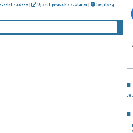
|
|
Segítség
javaslat küldése
Új szót javaslok a szótárba
Keres
Je