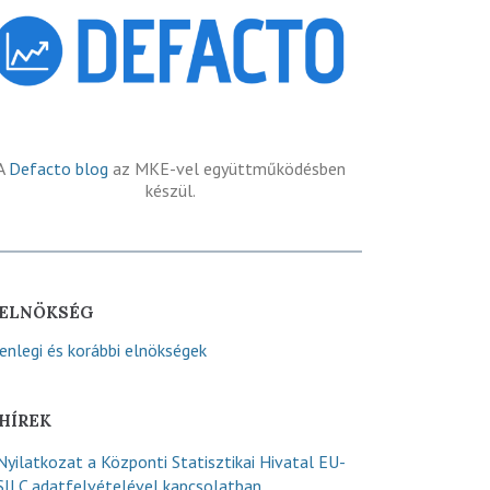
A
Defacto blog
az MKE-vel együttműködésben
készül.
ELNÖKSÉG
lenlegi és korábbi elnökségek
HÍREK
Nyilatkozat a Központi Statisztikai Hivatal EU-
SILC adatfelvételével kapcsolatban