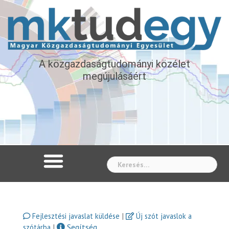
A közgazdaságtudományi közélet
megújulásáért
Whe
|
Fejlesztési javaslat küldése
Új szót javaslok a
|
Segítség
szótárba