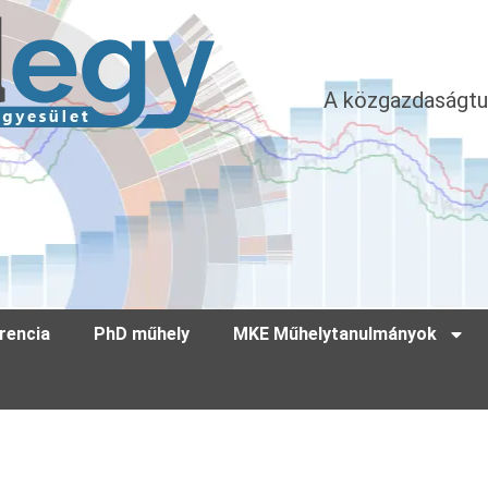
A közgazdaságtu
rencia
PhD műhely
MKE Műhelytanulmányok