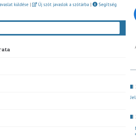
|
|
Segítség
javaslat küldése
Új szót javaslok a szótárba
Keres
rata
Je