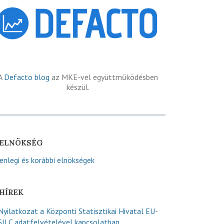
A
Defacto blog
az MKE-vel együttműködésben
készül.
ELNÖKSÉG
lenlegi és korábbi elnökségek
HÍREK
Nyilatkozat a Központi Statisztikai Hivatal EU-
SILC adatfelvételével kapcsolatban