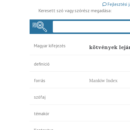
Fejlesztési 
Keresett szó vagy szórész megadása:
Magyar kifejezés
kötvények lejá
definíció
forrás
Mankiw Index
szófaj
témakör