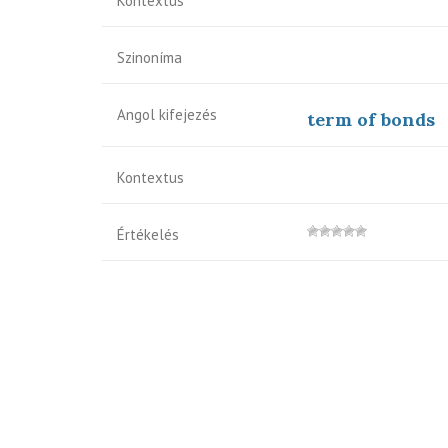
Kontextus
Szinoníma
Angol kifejezés
term of bonds
Kontextus
Értékelés