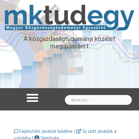
A közgazdaságtudományi közélet
megújulásáért
Whe
|
Fejlesztési javaslat küldése
Új szót javaslok a
|
Segítség
szótárba