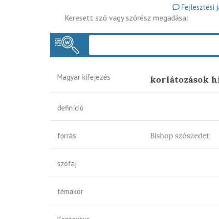
Fejlesztési 
Keresett szó vagy szórész megadása:
Magyar kifejezés
korlátozások h
definíció
forrás
Bishop szószedet
szófaj
témakör