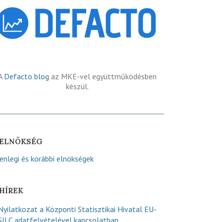
A
Defacto blog
az MKE-vel együttműködésben
készül.
ELNÖKSÉG
lenlegi és korábbi elnökségek
HÍREK
Nyilatkozat a Központi Statisztikai Hivatal EU-
SILC adatfelvételével kapcsolatban