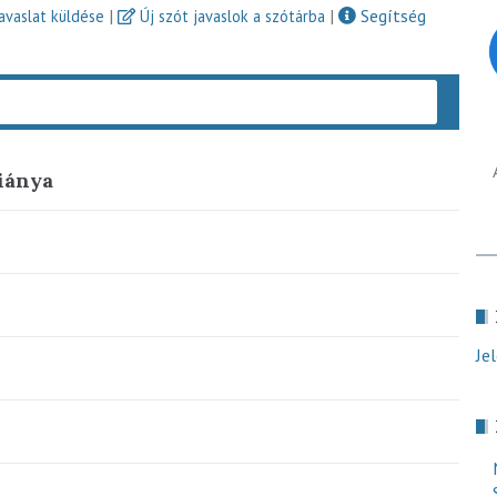
|
|
Segítség
javaslat küldése
Új szót javaslok a szótárba
Keres
iánya
Je