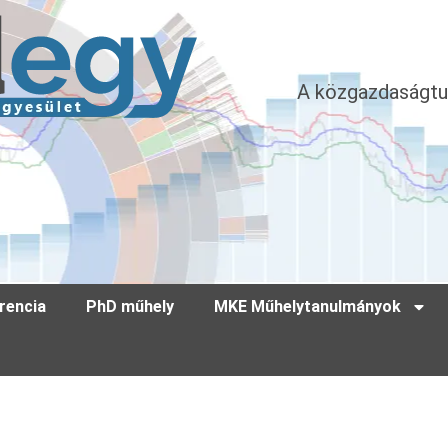
A közgazdaságtu
rencia
PhD műhely
MKE Műhelytanulmányok