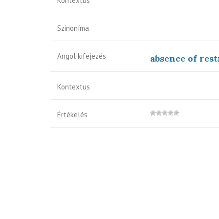
Kontextus
Szinoníma
Angol kifejezés
absence of rest
Kontextus
Értékelés