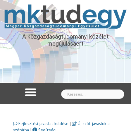
A közgazdaságtudományi közélet
megújulásáért
Whe
|
Fejlesztési javaslat küldése
Új szót javaslok a
|
Segítség
szótárba