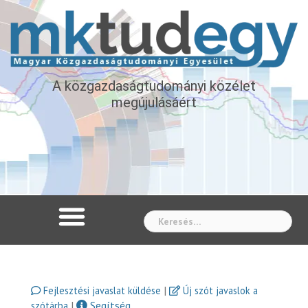
A közgazdaságtudományi közélet
megújulásáért
Whe
|
Fejlesztési javaslat küldése
Új szót javaslok a
|
Segítség
szótárba