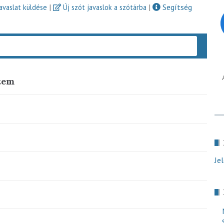
|
|
Segítség
javaslat küldése
Új szót javaslok a szótárba
Keres
tem
Je