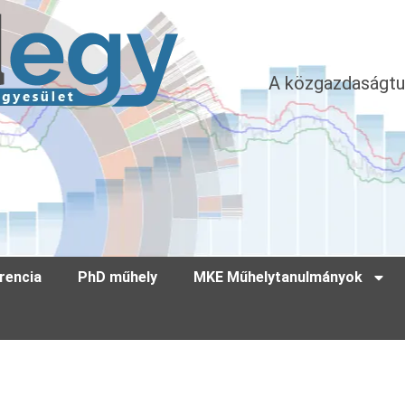
A közgazdaságtu
rencia
PhD műhely
MKE Műhelytanulmányok