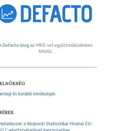
A
Defacto blog
az MKE-vel együttműködésben
készül.
ELNÖKSÉG
lenlegi és korábbi elnökségek
HÍREK
Nyilatkozat a Központi Statisztikai Hivatal EU-
SILC adatfelvételével kapcsolatban