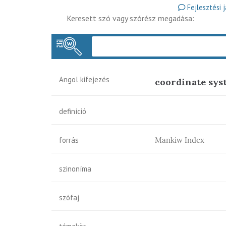
Fejlesztési 
Keresett szó vagy szórész megadása:
Angol kifejezés
coordinate sys
definíció
forrás
Mankiw Index
szinoníma
szófaj