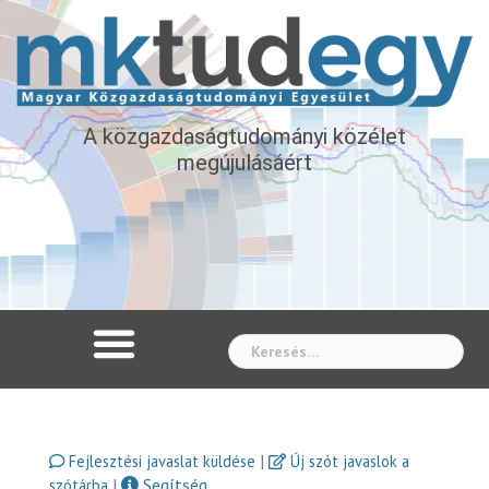
A közgazdaságtudományi közélet
megújulásáért
Whe
|
Fejlesztési javaslat küldése
Új szót javaslok a
|
Segítség
szótárba