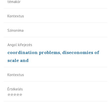
témakör
Kontextus
Szinoníma
Angol kifejezés
coordination problems, diseconomies of
scale and
Kontextus
Értékelés